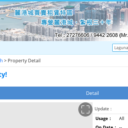
ch
> Property Detail
ty!
Detail
Update：
Usage：
All
Op Date：
--