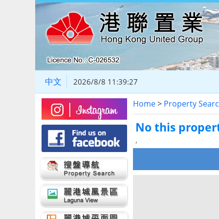
中文
2026/8/8 11:39:28
Home
>
Property Sear
No this proper
,