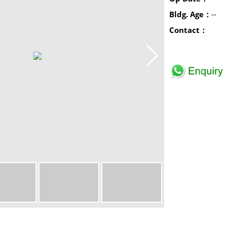
Bldg. Age：
--
Contact：