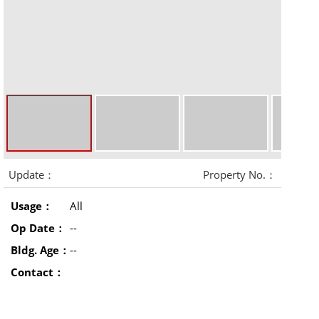
Update：
Property No.：
Usage：
All
Op Date：
--
Bldg. Age：
--
Contact：