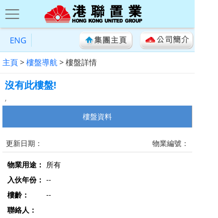
ENG
主頁
>
樓盤導航
> 樓盤詳情
沒有此樓盤!
,
樓盤資料
更新日期：
物業編號：
物業用途：
所有
入伙年份：
--
樓齡：
--
聯絡人：