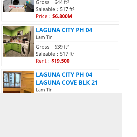
Gross：644 ft²
Saleable：517 ft²
Price：
$6.800M
LAGUNA CITY PH 04
Lam Tin
Gross：639 ft²
Saleable：517 ft²
Rent：
$19,500
LAGUNA CITY PH 04
LAGUNA COVE BLK 21
Lam Tin
Gross：644 ft²
Saleable：517 ft²
Rent：
$19,000
1
2
3
4
5
Result:
43
Property(s)