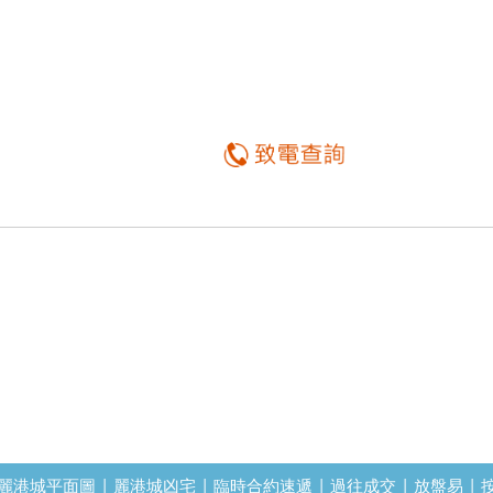
麗港城平面圖
|
麗港城凶宅
|
臨時合約速遞
|
過往成交
|
放盤易
|