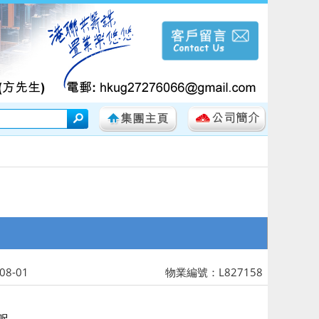
8-01
物業編號：L827158
 呎