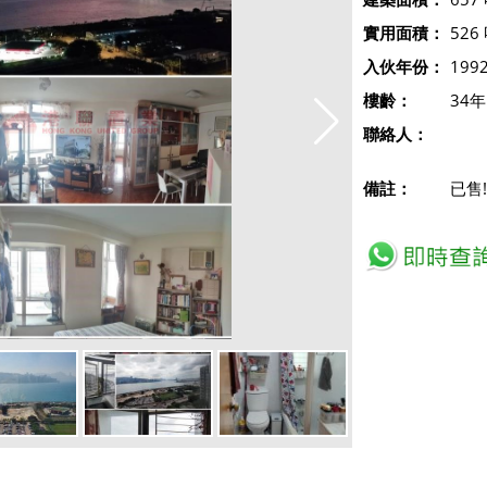
實用面積：
526
入伙年份：
199
樓齡：
34年
聯絡人：
備註：
已售!