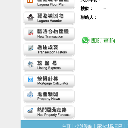
樓齡：
--
聯絡人：
主頁
|
搜盤導航
|
麗港城風景區
|