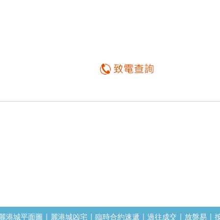
麗港城平面圖
|
麗港城凶宅
|
臨時合約速遞
|
過往成交
|
放盤易
|